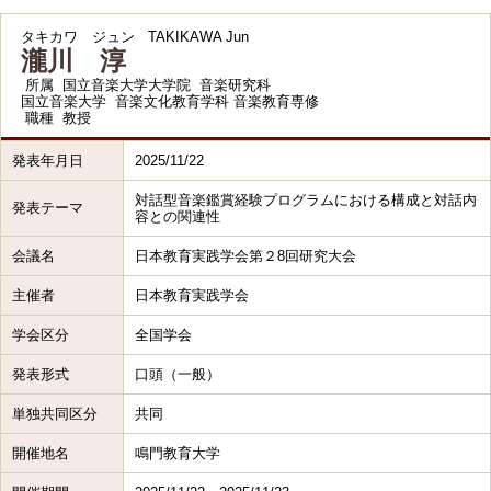
タキカワ ジュン
TAKIKAWA Jun
瀧川 淳
所属
国立音楽大学大学院 音楽研究科
国立音楽大学 音楽文化教育学科 音楽教育専修
職種
教授
発表年月日
2025/11/22
対話型音楽鑑賞経験プログラムにおける構成と対話内
発表テーマ
容との関連性
会議名
日本教育実践学会第２8回研究大会
主催者
日本教育実践学会
学会区分
全国学会
発表形式
口頭（一般）
単独共同区分
共同
開催地名
鳴門教育大学