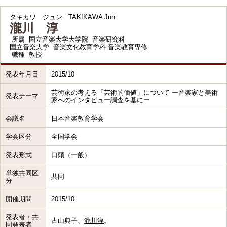
タキカワ ジュン
TAKIKAWA Jun
瀧川 淳
所属
国立音楽大学大学院 音楽研究科
国立音楽大学 音楽文化教育学科 音楽教育専修
職種
教授
発表年月日
2015/10
芸術家の考える「芸術的価値」について ー音楽家と美術
発表テーマ
家へのインタビュー調査を基にー
会議名
日本音楽教育学会
学会区分
全国学会
発表形式
口頭（一般）
単独共同区
共同
分
開催期間
2015/10
発表者・共
古山典子、
瀧川淳
。
同発表者