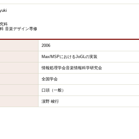
uki
究科
科 音楽デザイン専修
2006
Max/MSPにおけるJoGLの実装
情報処理学会音楽情報科学研究会
全国学会
口頭（一般）
濵野 峻行