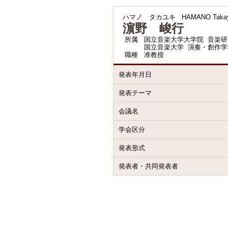
ハマノ タカユキ
HAMANO Takay
濵野 峻行
所属
国立音楽大学大学院 音楽研
国立音楽大学 演奏・創作学
職種
准教授
発表年月日
発表テーマ
会議名
学会区分
発表形式
発表者・共同発表者