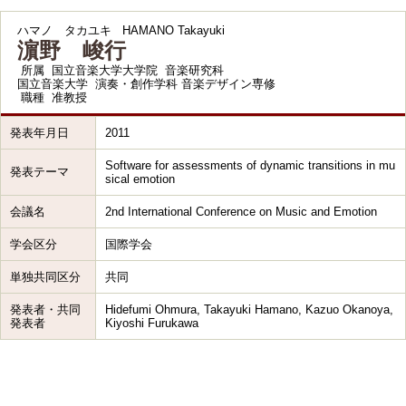
ハマノ タカユキ
HAMANO Takayuki
濵野 峻行
所属
国立音楽大学大学院 音楽研究科
国立音楽大学 演奏・創作学科 音楽デザイン専修
職種
准教授
発表年月日
2011
Software for assessments of dynamic transitions in mu
発表テーマ
sical emotion
会議名
2nd International Conference on Music and Emotion
学会区分
国際学会
単独共同区分
共同
発表者・共同
Hidefumi Ohmura, Takayuki Hamano, Kazuo Okanoya,
発表者
Kiyoshi Furukawa