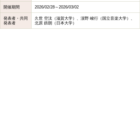
開催期間
2026/02/28～2026/03/02
発表者・共同
久世 空汰（滋賀大学）、濵野 峻行（国立音楽大学）、
発表者
北原 鉄朗（日本大学）