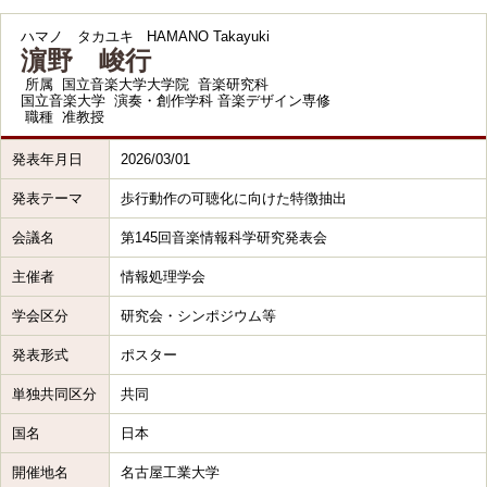
ハマノ タカユキ
HAMANO Takayuki
濵野 峻行
所属
国立音楽大学大学院 音楽研究科
国立音楽大学 演奏・創作学科 音楽デザイン専修
職種
准教授
発表年月日
2026/03/01
発表テーマ
歩行動作の可聴化に向けた特徴抽出
会議名
第145回音楽情報科学研究発表会
主催者
情報処理学会
学会区分
研究会・シンポジウム等
発表形式
ポスター
単独共同区分
共同
国名
日本
開催地名
名古屋工業大学