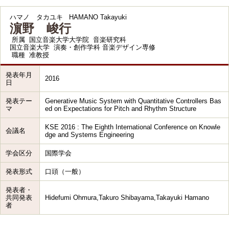
ハマノ タカユキ
HAMANO Takayuki
濵野 峻行
所属
国立音楽大学大学院 音楽研究科
国立音楽大学 演奏・創作学科 音楽デザイン専修
職種
准教授
発表年月
2016
日
発表テー
Generative Music System with Quantitative Controllers Bas
マ
ed on Expectations for Pitch and Rhythm Structure
KSE 2016 : The Eighth International Conference on Knowle
会議名
dge and Systems Engineering
学会区分
国際学会
発表形式
口頭（一般）
発表者・
共同発表
Hidefumi Ohmura,Takuro Shibayama,Takayuki Hamano
者