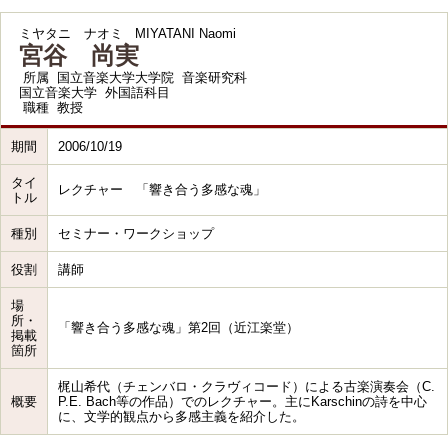
ミヤタニ ナオミ
MIYATANI Naomi
宮谷 尚実
所属
国立音楽大学大学院 音楽研究科
国立音楽大学 外国語科目
職種
教授
期間
2006/10/19
タイ
レクチャー 「響き合う多感な魂」
トル
種別
セミナー・ワークショップ
役割
講師
場
所・
「響き合う多感な魂」第2回（近江楽堂）
掲載
箇所
梶山希代（チェンバロ・クラヴィコード）による古楽演奏会（C.
概要
P.E. Bach等の作品）でのレクチャー。主にKarschinの詩を中心
に、文学的観点から多感主義を紹介した。