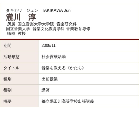
タキカワ ジュン
TAKIKAWA Jun
瀧川 淳
所属
国立音楽大学大学院 音楽研究科
国立音楽大学 音楽文化教育学科 音楽教育専修
職種
教授
期間
2009/11
活動形態
社会貢献活動
タイトル
音楽を教える《かたち》
種別
出前授業
役割
講師
概要
都立隅田川高等学校出張講義