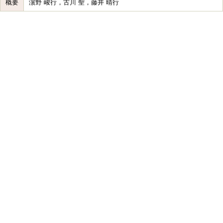
概要
濵野 峻行，古川 聖，藤井 晴行