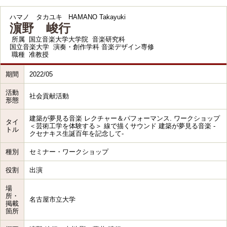
ハマノ タカユキ
HAMANO Takayuki
濵野 峻行
所属
国立音楽大学大学院 音楽研究科
国立音楽大学 演奏・創作学科 音楽デザイン専修
職種
准教授
期間
2022/05
活動
社会貢献活動
形態
建築が夢見る音楽 レクチャー＆パフォーマンス. ワークショップ
タイ
＜芸術工学を体験する＞ 線で描くサウンド 建築が夢見る音楽 -
トル
クセナキス生誕百年を記念して-
種別
セミナー・ワークショップ
役割
出演
場
所・
名古屋市立大学
掲載
箇所