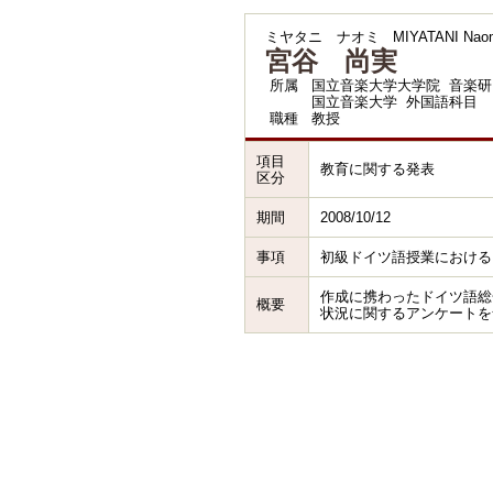
ミヤタニ ナオミ
MIYATANI Nao
宮谷 尚実
所属
国立音楽大学大学院 音楽研
国立音楽大学 外国語科目
職種
教授
項目
教育に関する発表
区分
期間
2008/10/12
事項
初級ドイツ語授業におけるP
作成に携わったドイツ語総
概要
状況に関するアンケートを