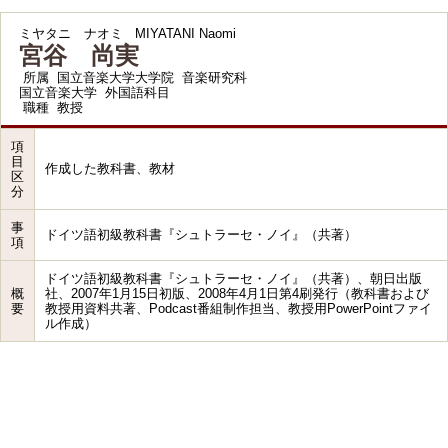
ミヤタニ ナオミ
MIYATANI Naomi
宮谷 尚実
所属
国立音楽大学大学院 音楽研究科
国立音楽大学 外国語科目
職種
教授
項
目
作成した教科書、教材
区
分
事
ドイツ語初級教科書『シュトラーセ・ノイ』（共著）
項
ドイツ語初級教科書『シュトラーセ・ノイ』（共著）、朝日出版
概
社、2007年1月15日初版、2008年4月1日第4刷発行（教科書および
要
教授用資料共著、Podcast番組制作担当、教授用PowerPointファイ
ル作成）