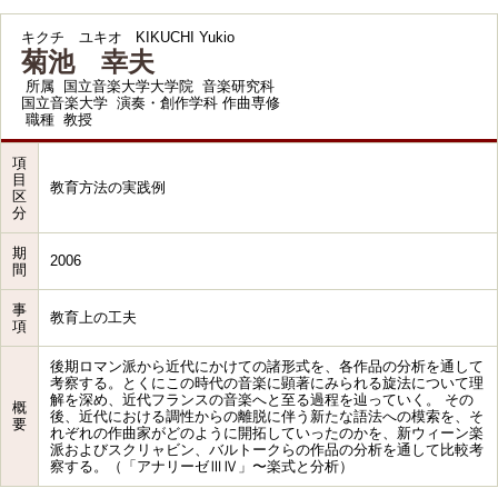
キクチ ユキオ
KIKUCHI Yukio
菊池 幸夫
所属
国立音楽大学大学院 音楽研究科
国立音楽大学 演奏・創作学科 作曲専修
職種
教授
項
目
教育方法の実践例
区
分
期
2006
間
事
教育上の工夫
項
後期ロマン派から近代にかけての諸形式を、各作品の分析を通して
考察する。とくにこの時代の音楽に顕著にみられる旋法について理
解を深め、近代フランスの音楽へと至る過程を辿っていく。 その
概
後、近代における調性からの離脱に伴う新たな語法への模索を、そ
要
れぞれの作曲家がどのように開拓していったのかを、新ウィーン楽
派およびスクリャビン、バルトークらの作品の分析を通して比較考
察する。（「アナリーゼⅢⅣ」〜楽式と分析）