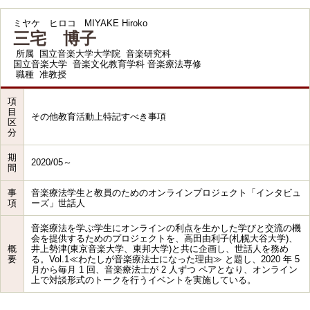
ミヤケ ヒロコ
MIYAKE Hiroko
三宅 博子
所属
国立音楽大学大学院 音楽研究科
国立音楽大学 音楽文化教育学科 音楽療法専修
職種
准教授
項
目
その他教育活動上特記すべき事項
区
分
期
2020/05～
間
事
音楽療法学生と教員のためのオンラインプロジェクト「インタビュ
項
ーズ」世話人
音楽療法を学ぶ学生にオンラインの利点を生かした学びと交流の機
会を提供するためのプロジェクトを、高田由利子(札幌大谷大学)、
概
井上勢津(東京音楽大学、東邦大学)と共に企画し、世話人を務め
要
る。Vol.1≪わたしが音楽療法士になった理由≫ と題し、2020 年 5
月から毎月 1 回、音楽療法士が 2 人ずつ ペアとなり、オンライン
上で対談形式のトークを行うイベントを実施している。