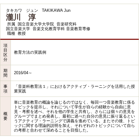
タキカワ ジュン
TAKIKAWA Jun
瀧川 淳
所属
国立音楽大学大学院 音楽研究科
国立音楽大学 音楽文化教育学科 音楽教育専修
職種
教授
項
目
教育方法の実践例
区
分
期
2016/04～
間
事
「音楽科教育法１」におけるアクティブ・ラーニングを活用した授
項
業実践
単に音楽教育の概論を論じるのではなく、毎回一つ音楽教育に係る
トピックを提示し、それについて学生が自らの経験から自由に意
見・考察を述べ、それを他の学生と共有し、さらには個々の意見を
概
グループでまとめ発表し、最初に述べた自分の意見に振り返るとい
要
うアクティブ・ラーニングで講義を進めている。またその後、トピ
ックに関する理論的説明を加え、それぞれのトピックについて自ら
の考察と合わせて深めることを目指した。