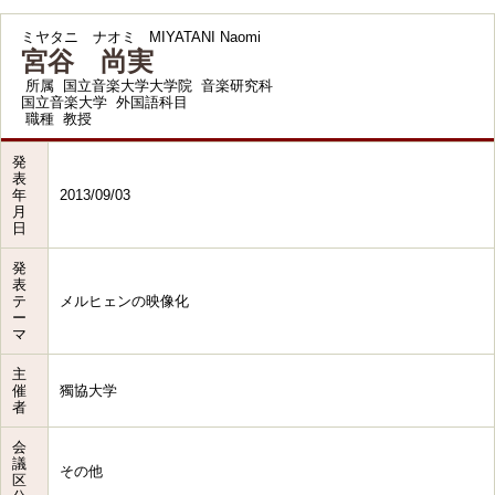
ミヤタニ ナオミ
MIYATANI Naomi
宮谷 尚実
所属
国立音楽大学大学院 音楽研究科
国立音楽大学 外国語科目
職種
教授
発
表
年
2013/09/03
月
日
発
表
テ
メルヒェンの映像化
ー
マ
主
催
獨協大学
者
会
議
その他
区