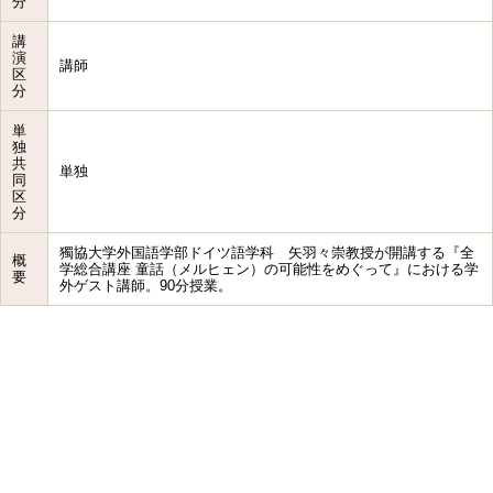
分
講
演
講師
区
分
単
独
共
単独
同
区
分
獨協大学外国語学部ドイツ語学科 矢羽々崇教授が開講する『全
概
学総合講座 童話（メルヒェン）の可能性をめぐって』における学
要
外ゲスト講師。90分授業。