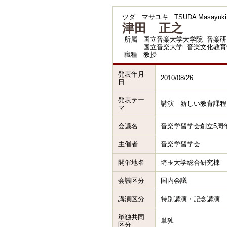
ツダ マサユキ
TSUDA Masayuki
津田 正之
所属
国立音楽大学大学院 音楽研
国立音楽大学 音楽文化教育
職種
教授
発表年月
2010/08/26
日
発表テー
講演 新しい教育課程
マ
会議名
音楽学習学会創立5周
主催者
音楽学習学会
開催地名
埼玉大学総合研究棟
会議区分
国内会議
講演区分
特別講演・記念講演
単独共同
単独
区分