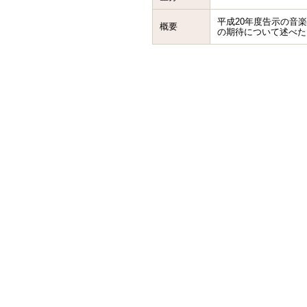
平成20年度告示の音
概要
の期待について述べた