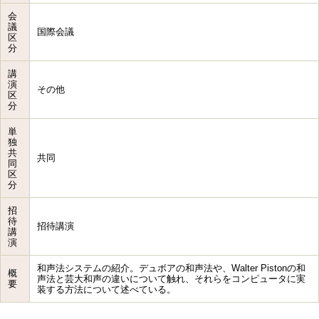
会
議
国際会議
区
分
講
演
その他
区
分
単
独
共
共同
同
区
分
招
待
招待講演
講
演
和声法システムの紹介。デュボアの和声法や、Walter Pistonの和
概
声法と芸大和声の違いについて触れ、それらをコンピュータに実
要
装する方法について述べている。