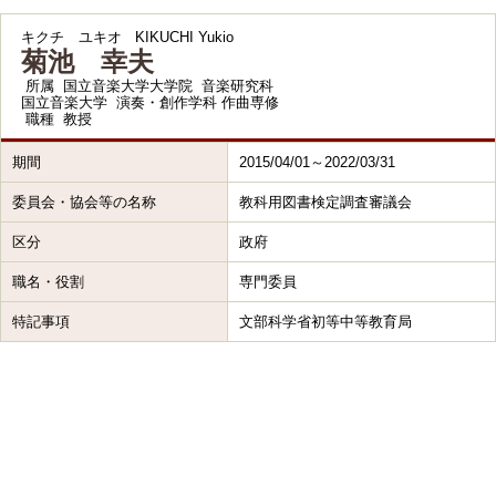
キクチ ユキオ
KIKUCHI Yukio
菊池 幸夫
所属
国立音楽大学大学院 音楽研究科
国立音楽大学 演奏・創作学科 作曲専修
職種
教授
期間
2015/04/01～2022/03/31
委員会・協会等の名称
教科用図書検定調査審議会
区分
政府
職名・役割
専門委員
特記事項
文部科学省初等中等教育局