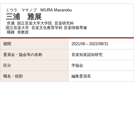
ミウラ マサノブ
MIURA Masanobu
三浦 雅展
所属
国立音楽大学大学院 音楽研究科
国立音楽大学 音楽文化教育学科 音楽情報専修
職種
准教授
期間
2021/06～2022/08/31
委員会・協会等の名称
音楽知覚認知研究
区分
学協会
職名・役割
編集委員長