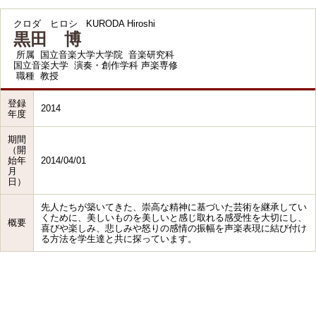
クロダ ヒロシ
KURODA Hiroshi
黒田 博
所属
国立音楽大学大学院 音楽研究科
国立音楽大学 演奏・創作学科 声楽専修
職種
教授
登録
2014
年度
期間
（開
始年
2014/04/01
月
日）
先人たちが築いてきた、崇高な精神に基づいた芸術を継承してい
くために、美しいものを美しいと感じ取れる感受性を大切にし、
概要
喜びや楽しみ、悲しみや怒りの感情の振幅を声楽表現に結び付け
る方法を学生達と共に探っています。