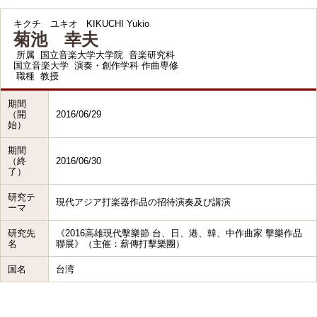
キクチ ユキオ
KIKUCHI Yukio
菊池 幸夫
所属
国立音楽大学大学院 音楽研究科
国立音楽大学 演奏・創作学科 作曲専修
職種
教授
期間
（開
2016/06/29
始）
期間
（終
2016/06/30
了）
研究テ
現代アジア打楽器作品の招待演奏及び講演
ーマ
研究先
《2016高雄現代擊樂節 台、日、港、韓、中作曲家 擊樂作品
名
聯展》（主催：薪傳打擊樂團）
国名
台湾