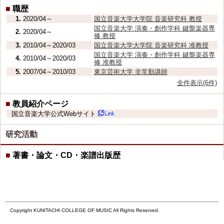
■
職歴
1.
2020/04～
国立音楽大学大学院 音楽研究科 教授
国立音楽大学 演奏・創作学科 鍵盤楽器専
2.
2020/04～
修 教授
3.
2010/04～2020/03
国立音楽大学大学院 音楽研究科 准教授
国立音楽大学 演奏・創作学科 鍵盤楽器専
4.
2010/04～2020/03
修 准教授
5.
2007/04～2010/03
東京芸術大学 非常勤講師
全件表示(6件)
■
教員紹介ページ
国立音楽大学公式Webサイト
研究活動
■
著書・論文・CD・楽譜出版歴
プッチーニ作品のヒロイン及び音楽につい
1.
2009/03/31
論文
て 国立音楽大学音楽研究所年報 21,63-75
頁 （単著）
繊細さ・機敏さ・柔軟さ! 国立音楽大学音楽研
2.
2009/03/31
論文
究所年報 21,136-137頁 （単著）
Copyright KUNITACHI COLLEGE OF MUSIC All Rights Reserved.
■
演奏会・展覧会等