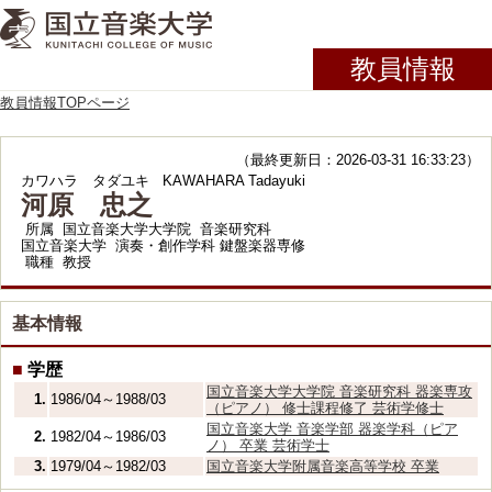
教員情報
教員情報TOPページ
（最終更新日：2026-03-31 16:33:23）
カワハラ タダユキ
KAWAHARA Tadayuki
河原 忠之
所属
国立音楽大学大学院 音楽研究科
国立音楽大学 演奏・創作学科 鍵盤楽器専修
職種
教授
基本情報
■
学歴
国立音楽大学大学院 音楽研究科 器楽専攻
1.
1986/04～1988/03
（ピアノ） 修士課程修了 芸術学修士
国立音楽大学 音楽学部 器楽学科（ピア
2.
1982/04～1986/03
ノ） 卒業 芸術学士
3.
1979/04～1982/03
国立音楽大学附属音楽高等学校 卒業