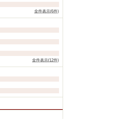
全件表示(6件)
全件表示(12件)
の外国語教育方法の提案―エス
視点(予定） （共著）
今日のイタリア語教育とその課題