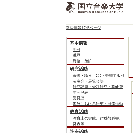
教員情報TOPページ
基本情報
学歴
職歴
資格・免許
研究活動
著書・論文・CD・楽譜出版歴
演奏会・展覧会等
研究課題・受託研究・科研費
学会発表
受賞歴
海外における研究・研修活動
教育活動
教育上の実践、作成教科書、
発表等
社会活動