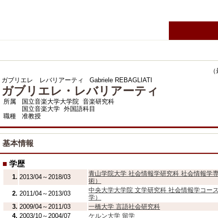
（最終
ガブリエレ レバリアーティ
Gabriele REBAGLIATI
ガブリエレ・レバリアーティ
所属
国立音楽大学大学院 音楽研究科
国立音楽大学 外国語科目
職種
准教授
基本情報
■
学歴
青山学院大学 社会情報学研究科 社会情報学専
1.
2013/04～2018/03
術）
中央大学大学院 文学研究科 社会情報学コース
2.
2011/04～2013/03
学）
3.
2009/04～2011/03
一橋大学 言語社会研究科
4.
2003/10～2004/07
ケルン大学 留学