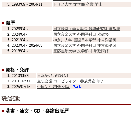
5.
1998/09～2004/11
トリノ大学 文学部 卒業 学士
■
職歴
1.
2026/04～
国立音楽大学大学院 音楽研究科 准教授
2.
2024/04～
国立音楽大学 外国語科目 准教授
3.
2021/04～
神奈川大学 国際日本学部 非常勤講師
4.
2020/04～2024/03
国立音楽大学 外国語科目 非常勤講師
5.
2018/04～
慶応義塾大学 文学部 非常勤講師
■
資格・免許
1.
2010/08/28
日本語能力試験N1
2.
2011/07/31
宣伝会議 コーピライター養成講座 修了
3.
2025/07/15
中国語検定HSK4級
研究活動
■
著書・論文・CD・楽譜出版歴
クリエイティブな分野で働く人材を育成するため
1.
2027/03/31
論文
ノグラフィーを通じたイタリア語授業の中からの
アカデミア・デッラ・クルスカ訪問について─ 
2.
2026/03/31
論文