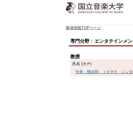
教員情報TOPページ
専門分野 : エンタテインメ
教授
氏名 (カナ)
今井 慎太郎
（イマイ シンタ