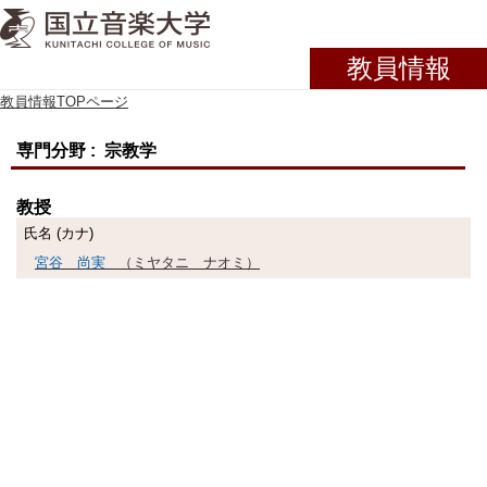
教員情報
教員情報TOPページ
専門分野 : 宗教学
教授
氏名 (カナ)
宮谷 尚実
（ミヤタニ ナオミ）