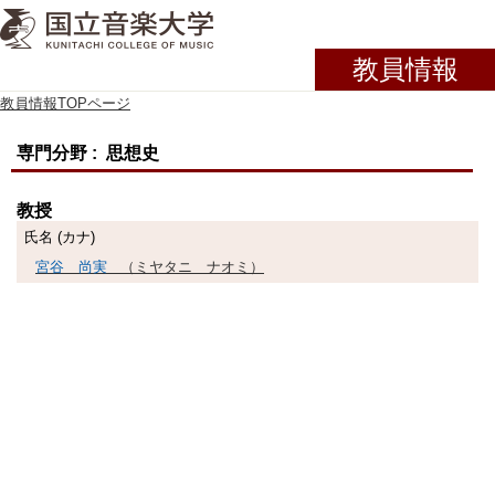
教員情報
教員情報TOPページ
専門分野 : 思想史
教授
氏名 (カナ)
宮谷 尚実
（ミヤタニ ナオミ）