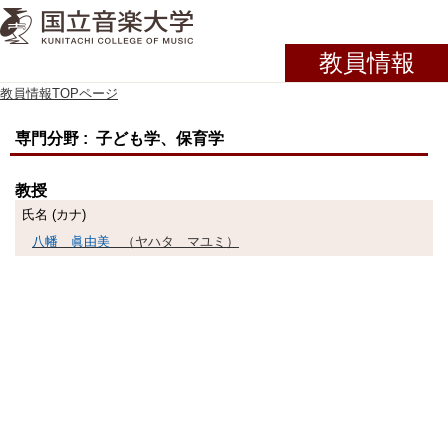
教員情報
教員情報TOPページ
専門分野 : 子ども学、保育学
教授
氏名 (カナ)
八幡 眞由美
（ヤハタ マユミ）